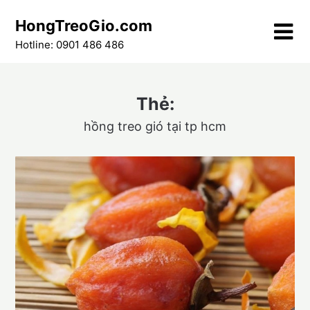
Skip
HongTreoGio.com
to
content
Hotline: 0901 486 486
Thẻ:
hồng treo gió tại tp hcm