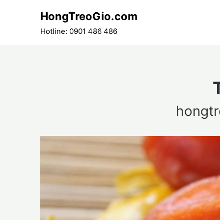
Skip
HongTreoGio.com
to
content
Hotline: 0901 486 486
hongt