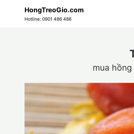
Skip
HongTreoGio.com
to
content
Hotline: 0901 486 486
mua hồng 